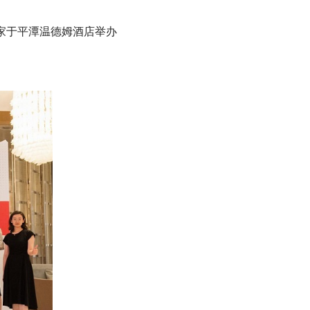
适家于平潭温德姆酒店举办