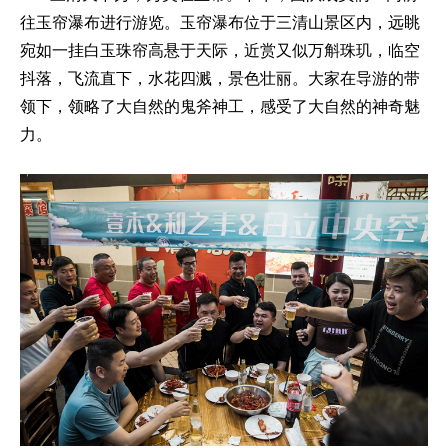
往玉帘瀑布进行游览。玉帘瀑布位于三清山景区内，远眺
宛如一挂白玉珠帘高悬于天际，近赏又似万斛珠玑，临空
抖落，飞流直下，水花四溅，景色壮丽。大家在导游的带
领下，领略了大自然的鬼斧神工，感受了大自然的神奇魅
力。