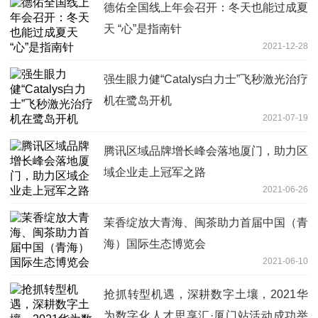
德佑全国线上年会召开：冬天也能过成夏
天 “心”是指南针
2021-12-28
强生眼力健“Catalys白力士”飞秒激光治疗
机在鹭岛开机
2021-07-19
腾讯区域品牌增长峰会落地厦门，助力区
域企业走上冠军之路
2021-06-26
茉香绽放大青海、闽茶助力首届中国（青
海）国际生态博览会
2021-06-10
抢抓转型机遇，深耕数字土壤，2021华
为数字化人才思享汇·厦门站活动成功举