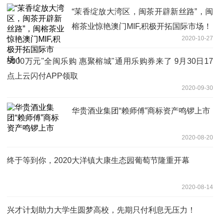
“茉香绽放大湾区，闽茶开辟新丝路”，闽
榕茶业惊艳澳门MIF,积极开拓国际市场！
2020-10-27
5000万元"全闽乐购 惠聚榕城"通用乐购券来了 9月30日17
点上云闪付APP领取
2020-09-30
华贵酒业集团“赖师傅”商标资产鸣锣上市
2020-08-20
终于等到你，2020大洋镇大康生态园葡萄节隆重开幕
2020-08-14
兴才计划助力大学生圆梦高校，先期只付利息无压力！