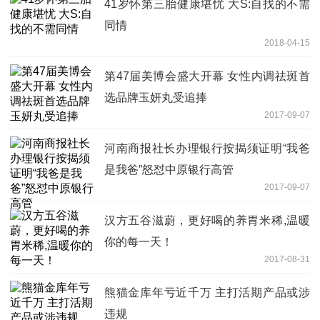
41岁怀第三胎健康堪忧 大S:自找的不需
同情
2018-04-15
第47届美博会盛大开幕 女性内调祛斑首
选品牌玉妍丸受追捧
2017-09-07
河南商报社长办理银行按揭须证明“我爸
是我爸”怒怼中原银行高管
2017-09-07
汉方五谷滋蔚，更好喝的养胃米稀,温暖
你的每一天！
2017-08-31
熊猫金库年亏近千万 主打活期产品或涉
违规