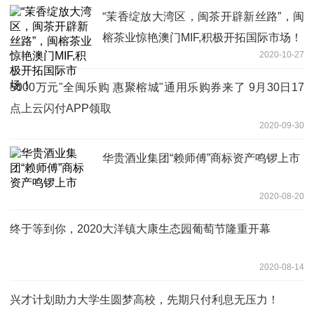
“茉香绽放大湾区，闽茶开辟新丝路”，闽
榕茶业惊艳澳门MIF,积极开拓国际市场！
2020-10-27
5000万元"全闽乐购 惠聚榕城"通用乐购券来了 9月30日17
点上云闪付APP领取
2020-09-30
华贵酒业集团“赖师傅”商标资产鸣锣上市
2020-08-20
终于等到你，2020大洋镇大康生态园葡萄节隆重开幕
2020-08-14
兴才计划助力大学生圆梦高校，先期只付利息无压力！