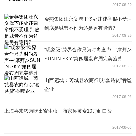
2017-08-30
金燕集团汪永义旗下多处违建举报不受理
到底是城管不作为还是另有隐情?
2017-08-29
“现象级”跨界合作只为时尚发声---“摩拜乄
SUN IN SKY”第四届发布周完美落幕
2017-08-28
山西运城：芮城县农商行以“套路贷”吞噬
企业
2017-08-08
上海喜来稀肉吃出寄生虫 商家称被索10万封口费
2017-08-03