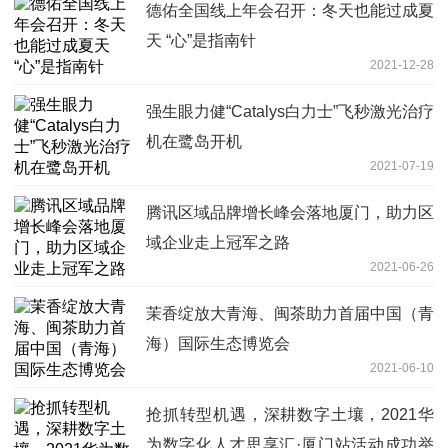
德佑全国线上年会召开：冬天也能过成夏
天 “心”是指南针
2021-12-28
强生眼力健“Catalys白力士”飞秒激光治疗
机在鹭岛开机
2021-07-19
腾讯区域品牌增长峰会落地厦门，助力区
域企业走上冠军之路
2021-06-26
茉香绽放大青海、闽茶助力首届中国（青
海）国际生态博览会
2021-06-10
抢抓转型机遇，深耕数字土壤，2021华
为数字化人才思享汇·厦门站活动成功举